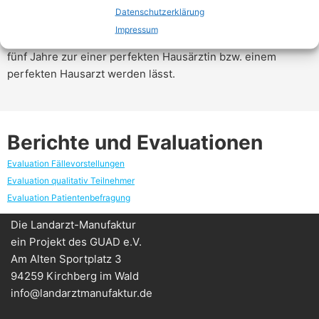
nicht nur hinsichtlich Wissen, Fertigkeiten und ärztlicher
Datenschutzerklärung
Haltung, sondern auch bezüglich Teamarbeit, innovativer
Impressum
Patientenversorgung und Praxisorganisation innerhalb der
fünf Jahre zur einer perfekten Hausärztin bzw. einem
perfekten Hausarzt werden lässt.
Berichte und Evaluationen
Evaluation Fällevorstellungen
Evaluation qualitativ Teilnehmer
Evaluation Patientenbefragung
Die Landarzt-Manufaktur
ein Projekt des GUAD e.V.
Am Alten Sportplatz 3
94259 Kirchberg im Wald
info@landarztmanufaktur.de