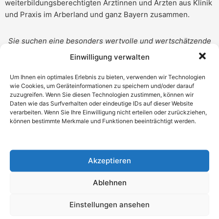
weiterbildungsberechtigten Ärztinnen und Ärzten aus Klinik
und Praxis im Arberland und ganz Bayern zusammen.
Sie suchen eine besonders wertvolle und wertschätzende
Weiterbildung zur Fachärztin und Facharzt für
Einwilligung verwalten
Allgemeinmedizin?
Um Ihnen ein optimales Erlebnis zu bieten, verwenden wir Technologien
wie Cookies, um Geräteinformationen zu speichern und/oder darauf
Sie sind bereit, sich für Ihre eigene Weiterbildung zu
zuzugreifen. Wenn Sie diesen Technologien zustimmen, können wir
engagieren und nicht nur die Zeit in einer Praxis oder Klinik
Daten wie das Surfverhalten oder eindeutige IDs auf dieser Website
verarbeiten. Wenn Sie Ihre Einwilligung nicht erteilen oder zurückziehen,
„abzusitzen“?
können bestimmte Merkmale und Funktionen beeinträchtigt werden.
Dann sollten Sie sich unser Konzept einmal ganz genau
anschauen. Natürlich bieten wir wie alle eine ausgeglichene
Akzeptieren
„Work-Life-Balance“ und die „Vereinbarkeit von Familie und
Beruf“. Das ist nichts Besonderes. Wir bieten Ihnen für zwei
Ablehnen
Wochenstunden, die Sie in unsere innovativen Lehrformate
und eine individuellen Eins-zu-Eins-Betreuung investieren,
Einstellungen ansehen
eine Weiterbildung, die hält, was sie verspricht. Die Sie